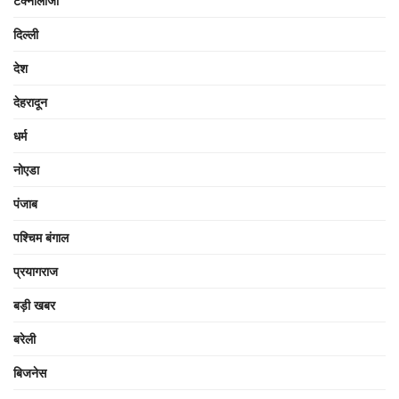
टेक्नोलॉजी
दिल्ली
देश
देहरादून
धर्म
नोएडा
पंजाब
पश्चिम बंगाल
प्रयागराज
बड़ी खबर
बरेली
बिजनेस