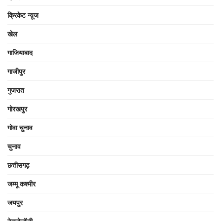
क्रिकेट न्यू़ज
खेल
गाजियाबाद
गाजीपुर
गुजरात
गोरखपुर
गोवा चुनाव
चुनाव
छत्तीसगढ़
जम्मू कश्मीर
जयपुर