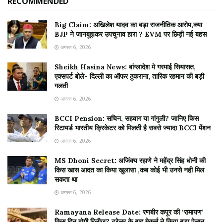
RECOMMENDED
Big Claim: अखिलेश यादव का बड़ा राजनीतिक आरोप,क्या
BJP ने जानबूझकर उपचुनाव हारा ? EVM पर छिड़ी नई बहस
अगस्त 6, 2026
Sheikh Hasina News: बांग्लादेश मे गरमाई सियासत,
एक्सपर्ट बोले- दिल्ली का ऑफर ठुकराना, तारिक रहमान की बड़ी
गलती
अगस्त 6, 2026
BCCI Pension: सचिन, सहवाग या गांगुली? जानिए किस
रिटायर्ड भारतीय क्रिकेटर को मिलती है सबसे ज्यादा BCCI पेंशन
अगस्त 6, 2026
MS Dhoni Secret: अजिंक्य रहाणे ने महेंद्र सिंह धोनी की
किस खास आदत का किया खुलासा ,कब कोई भी उनसे नही मिल
सकता था
अगस्त 6, 2026
Ramayana Release Date: रणबीर कपूर की ‘रामायण’
किस दिन होगी रिलीज? ट्रेलर के बाद मेकर्स ने किया बड़ा ऐलान