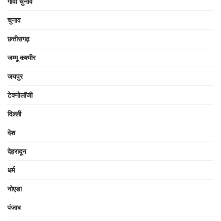
गोवा चुनाव
चुनाव
छत्तीसगढ़
जम्मू कश्मीर
जयपुर
टेक्नोलॉजी
दिल्ली
देश
देहरादून
धर्म
नोएडा
पंजाब