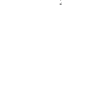
को ...