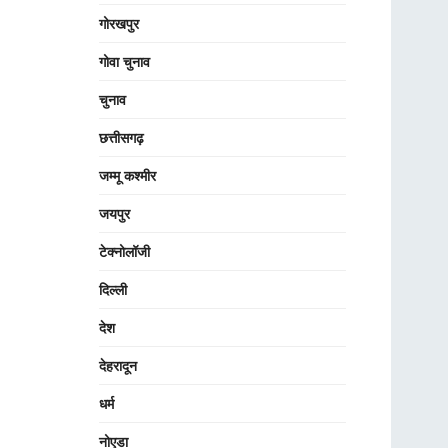
गोरखपुर
गोवा चुनाव
चुनाव
छत्तीसगढ़
जम्मू कश्मीर
जयपुर
टेक्नोलॉजी
दिल्ली
देश
देहरादून
धर्म
नोएडा