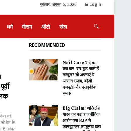
गुरूवार, अगस्त 6, 2026
Login
🔍
धर्म
मौसम
ऑटो
खेल
RECOMMENDED
Nail Care Tips:
क्या बार-बार टूट जाते हैं
नाखून? तो अपनाएं ये
ा
आसान उपाय, बढ़ेगी
र्वी
मजबूती और प्राकृतिक
चमक
झलक
Big Claim: अखिलेश
यादव का बड़ा राजनीतिक
वंबर को
आरोप,क्या BJP ने
 जो देश के
जानबूझकर उपचुनाव हारा
गा। 8 नवंबर