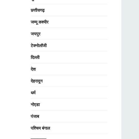
छत्तीसगढ़
जम्मू कश्मीर
जयपुर
टेक्नोलॉजी
दिल्ली
देश
देहरादून
धर्म
नोएडा
पंजाब
पश्चिम बंगाल