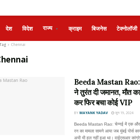
राज्य
देश
विदेश
क्राइम
बिजनेस
टेक्नोलॉजी
▼
Tag
Chennai
Chennai
Beeda Mastan Rao
ने तुरंत दी जमानत, मौत क
कर फिर बचा कोई VIP
BY
MAYANK YADAV
जून 19, 2024
Beeda Mastan Rao: चेन्नई में एक और
रन का मामला सामने आया जब मुंबई पोर्स का
अभी भी हल नहीं हुआ था। वाईएसआर कांग्रेस