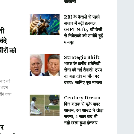
चेतावनी
RBI के फैसले से पहले
बाजार में बढ़ी हलचल,
नी
GIFT Nifty की तेजी
से निवेशकों की उम्मीदें हुईं
ंदे
मजबूत
ीरों को
Strategic Shift:
भारत के करीब अमेरिकी
सेना की नई तैनाती! ट्रंप
का बड़ा दांव या चीन पर
गलवार को
दबाव? जानिए पूरा मामला
 भारत
ोंने कहा
Century Dream
फिर शतक से चूके बाबर
आजम, रन आउट ने तोड़ा
सपना; 4 साल बाद भी
नहीं खत्म हुआ इंतजार
पर