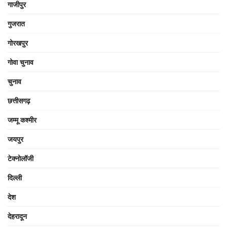
गाजीपुर
गुजरात
गोरखपुर
गोवा चुनाव
चुनाव
छत्तीसगढ़
जम्मू कश्मीर
जयपुर
टेक्नोलॉजी
दिल्ली
देश
देहरादून