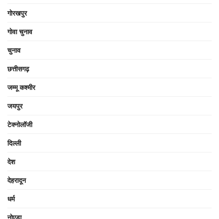
गोरखपुर
गोवा चुनाव
चुनाव
छत्तीसगढ़
जम्मू कश्मीर
जयपुर
टेक्नोलॉजी
दिल्ली
देश
देहरादून
धर्म
नोएडा