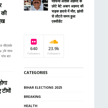
माफिया अतीक अहमद के
र
छोटे बेटे अबान अहमद की
सड़क हादसे में मौत, झांसी
 की
से लौटते समय हुआ
देख
एक्सीडेंट
आज सीएसके
640
23.9k
e )के साथ
Followers
Followers
पांच बार
CATEGORIES
ोगा
BIHAR ELECTIONS 2025
 टीमों
BREAKING
HEALTH