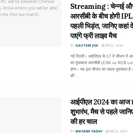
Streaming : चेन्नई औ
आरसीबी के बीच होगी IPL
पहली भिड़ंत, जानिए कहां 
पाएंगे फ्री लाइव मैच
BY
GAUTAM JHA
मार्च 22, 2024
नई दिल्ली। आईपीएल के 17 वें सीजन में 
का मुकाबला आरसीबी (CSK vs RCB Liv
होगा। यह इस सीजन का पहला मुकाबला है। 
की ...
आईपीएल 2024 का आज ह
शुभारंभ, मैच से पहले जानिए
की हर चाल
BY
MAYANK YADAV
मार्च 22, 2024