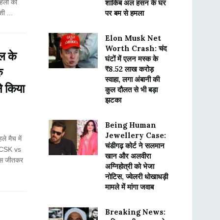
ोहली की
शाकिब अल हसन के घर
पर बम से हमला
ी ...
Elon Musk Net
Worth Crash: चंद
ल के
घंटों में एलन मस्क के
₹8.52 लाख करोड़
ु
स्वाहा, लगा अंबानी की
े किया
कुल दौलत से भी बड़ा
झटका
Being Human
Jewellery Case:
े मैच में
चंडीगढ़ कोर्ट ने सलमान
ु (CSK vs
खान और अलवीरा
टॉस जीतकर
अग्निहोत्री को भेजा
नोटिस, ज्वेलरी धोखाधड़ी
मामले में मांगा जवाब
Breaking News: