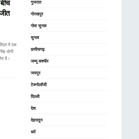
 बीच
गुजरात
 जीत
गोरखपुर
गोवा चुनाव
चुनाव
ल में एक
छत्तीसगढ़
सिंह धोनी
ैच है।
जम्मू कश्मीर
जयपुर
टेक्नोलॉजी
दिल्ली
देश
देहरादून
धर्म