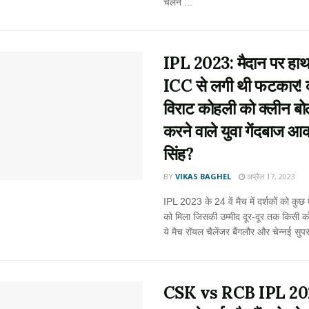
चलने ...
IPL 2023: मैदान पर हाथ
ICC से लगी थी फटकार! क
विराट कोहली को क्लीन बो
करने वाले युवा गेंदबाज 
सिंह?
BY
VIKAS BAGHEL
अप्रैल 17, 2023
IPL 2023 के 24 वें मैच में दर्शकों को कुछ
को मिला जिसकी उम्मीद दूर-दूर तक किसी को
ये मैच रॉयल चैलेंजर बैंगलौर और चेन्नई सुपरक
CSK vs RCB IPL 20