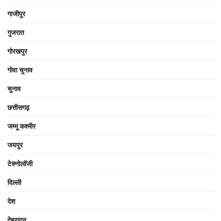
गाजीपुर
गुजरात
गोरखपुर
गोवा चुनाव
चुनाव
छत्तीसगढ़
जम्मू कश्मीर
जयपुर
टेक्नोलॉजी
दिल्ली
देश
देहरादून