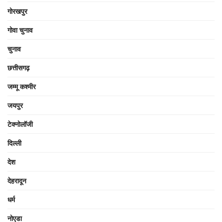
गोरखपुर
गोवा चुनाव
चुनाव
छत्तीसगढ़
जम्मू कश्मीर
जयपुर
टेक्नोलॉजी
दिल्ली
देश
देहरादून
धर्म
नोएडा