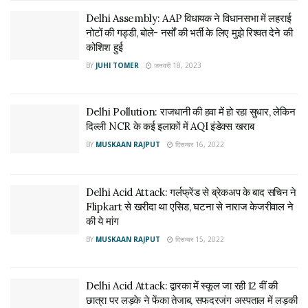
Delhi Assembly: AAP विधायक ने विधानसभा में लहराई
नोटों की गड्डी, बोले- नर्सों की भर्ती के लिए मुझे रिश्वत देने की
कोशिश हुई
BY
JUHI TOMER
जनवरी 18, 2023
Delhi Pollution: राजधानी की हवा में हो रहा सुधार, लेकिन
दिल्ली NCR के कई इलाकों में AQI इंडेक्स खराब
BY
MUSKAAN RAJPUT
दिसम्बर 16, 2022
Delhi Acid Attack: गर्लफ्रेंड से ब्रेकअप के बाद सचिन ने
Flipkart से खरीदा था एसिड, घटना से नाराज केजरीवाल ने
की ये मांग
BY
MUSKAAN RAJPUT
दिसम्बर 15, 2022
Delhi Acid Attack: द्वारका में स्कूल जा रही 12 वीं की
छात्रा पर लड़के ने फेंका तेजाब, सफदरजंग अस्पताल में लड़की