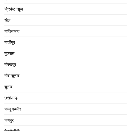
क्रिकेट न्यू़ज
खेल
गाजियाबाद
गाजीपुर
गुजरात
गोरखपुर
गोवा चुनाव
चुनाव
छत्तीसगढ़
जम्मू कश्मीर
जयपुर