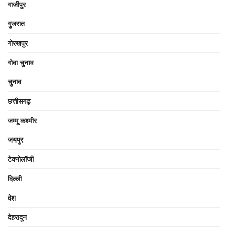
गाजीपुर
गुजरात
गोरखपुर
गोवा चुनाव
चुनाव
छत्तीसगढ़
जम्मू कश्मीर
जयपुर
टेक्नोलॉजी
दिल्ली
देश
देहरादून