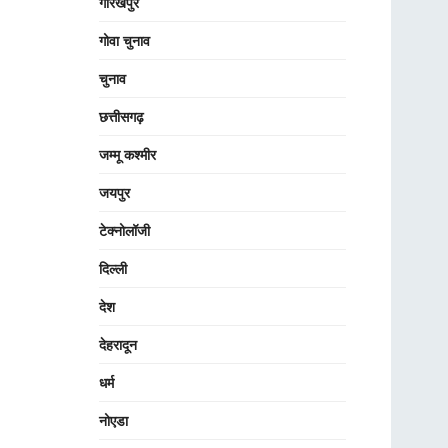
गोरखपुर
गोवा चुनाव
चुनाव
छत्तीसगढ़
जम्मू कश्मीर
जयपुर
टेक्नोलॉजी
दिल्ली
देश
देहरादून
धर्म
नोएडा