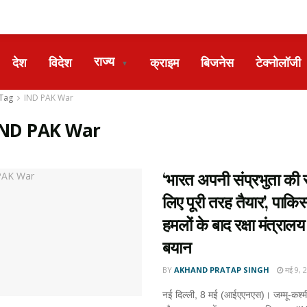
राज्य
देश
विदेश
क्राइम
बिजनेस
टेक्नोलॉजी
▼
Tag
IND PAK War
IND PAK War
‘भारत अपनी संप्रभुता की रक
लिए पूरी तरह तैयार’, पाकिस
हमलों के बाद रक्षा मंत्राल
बयान
BY
AKHAND PRATAP SINGH
मई 9, 
नई दिल्ली, 8 मई (आईएएनएस)। जम्मू-कश्मी