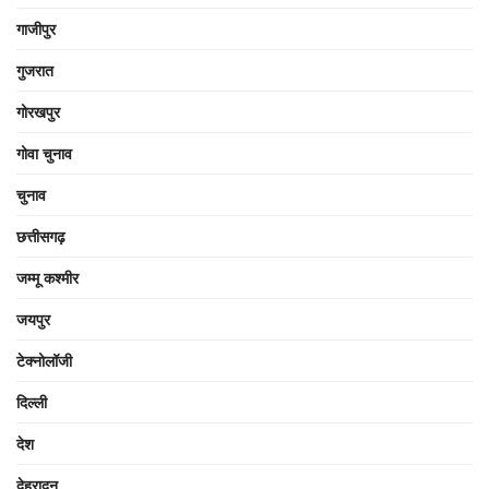
गाजीपुर
गुजरात
गोरखपुर
गोवा चुनाव
चुनाव
छत्तीसगढ़
जम्मू कश्मीर
जयपुर
टेक्नोलॉजी
दिल्ली
देश
देहरादून