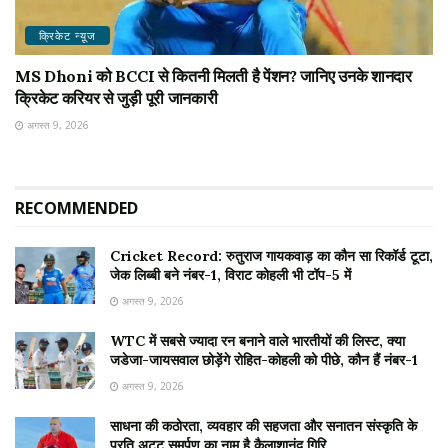
क्रिकेट न्यू़ज
MS Dhoni को BCCI से कितनी मिलती है पेंशन? जानिए उनके शानदार
क्रिकेट करियर से जुड़ी पूरी जानकारी
अगस्त 9, 2026
RECOMMENDED
Cricket Record: रुतुराज गायकवाड़ का कौन सा रिकॉर्ड टूटा,
जेक लिब्बी बने नंबर-1, विराट कोहली भी टॉप-5 में
अगस्त 9, 2026
WTC में सबसे ज्यादा रन बनाने वाले भारतीयों की लिस्ट, क्या
जडेजा-जायसवाल छोड़ेंगे रोहित-कोहली को पीछे, कौन हैं नंबर-1
अगस्त 9, 2026
साधना की कठोरता, व्यवहार की सहजता और सनातन संस्कृति के
प्रति अटूट समर्पण का नाम है कैलाशानंद गिरि