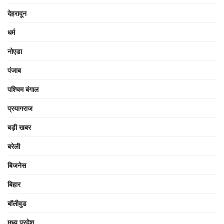
देहरादून
धर्म
नोएडा
पंजाब
पश्चिम बंगाल
प्रयागराज
बड़ी खबर
बरेली
बिजनेस
बिहार
बॉलीवुड
मध्य प्रदेश