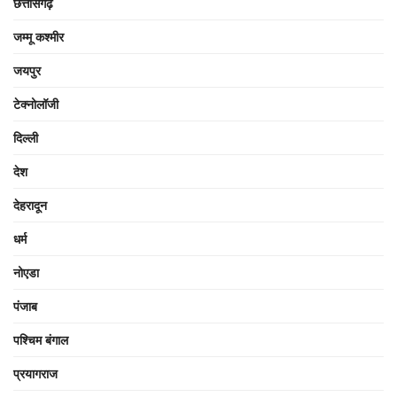
छत्तीसगढ़
जम्मू कश्मीर
जयपुर
टेक्नोलॉजी
दिल्ली
देश
देहरादून
धर्म
नोएडा
पंजाब
पश्चिम बंगाल
प्रयागराज