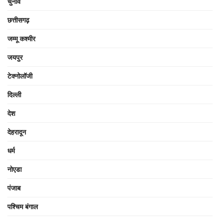
चुनाव
छत्तीसगढ़
जम्मू कश्मीर
जयपुर
टेक्नोलॉजी
दिल्ली
देश
देहरादून
धर्म
नोएडा
पंजाब
पश्चिम बंगाल