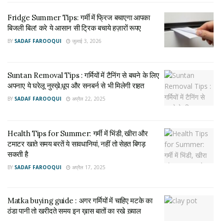
दौरान बैटरी गर्म होती है और अगर उसके आसपास हवा का सही प्रवाह नहीं
Fridge Summer Tips: गर्मी में फ्रिज बचाएगा आपका
होगा तो ओवरहीटिंग का खतरा बढ़ सकता है।
बिजली बिल! करे ये आसान सी ट्रिक बचाये हज़ारों रूपए
सीधी धूप या बंद कमरे में बैटरी रखने से उसकी क्षमता तेजी से घट सकती है।
BY
SADAF FAROOQUI
जुलाई 3, 2026
इसलिए ऐसी जगह चुनें जहां वेंटिलेशन अच्छा हो।
समय-समय पर पानी जरूर चेक करें
Suntan Removal Tips : गर्मियों में टैनिंग से बचने के लिए
अपनाए ये घरेलू नुस्ख़े,धूप और सनबर्न से भी मिलेगी राहत
लीड-एसिड और ट्यूबलर बैटरियों में डिस्टिल्ड वॉटर का सही स्तर बनाए
BY
SADAF FAROOQUI
अप्रैल 22, 2025
रखना बेहद जरूरी होता है। सामान्य तौर पर हर 30 से 45 दिन में पानी
जांचने की सलाह दी जाती है, जबकि गर्मियों में यह जांच और जल्दी करनी पड़
Health Tips for Summer: गर्मी में भिंडी, खीरा और
सकती है।
टमाटर खाते समय बरतें ये सावधानियां, नहीं तो सेहत बिगड़
सकती है
ध्यान रखें कि बैटरी में केवल डिस्टिल्ड वॉटर ही डालें। नल या बारिश का
पानी इस्तेमाल करने से बैटरी खराब हो सकती है।
BY
SADAF FAROOQUI
अप्रैल 17, 2025
ओवरलोडिंग से बचाएं
Matka buying guide : अगर गर्मियों में चाहिए मटके का
ठंडा पानी तो खरीदते समय इन ख़ास बातों का रखे ख़्याल
इन्वर्टर पर जरूरत से ज्यादा इलेक्ट्रॉनिक उपकरण चलाने से बैटरी जल्दी