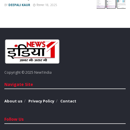
अपडेट से बाहर हो सकते हैं। वहीं macOS 27 के साथ इंटेल प्रोसेसर वाले
BY
DEEPALI KAUR
दिसम्बर 18, 2025
Mac कंप्यूटरों के लिए सॉफ्टवेयर सपोर्ट पूरी तरह समाप्त होने की संभावना
जताई गई है।
अब सभी की निगाहें WWDC 2026 पर टिकी हैं, जहां एपल अपने नए
सॉफ्टवेयर इकोसिस्टम और डिवाइस सपोर्ट से जुड़ी आधिकारिक जानकारी
साझा करेगा।
Tags:
Apple
iOS 27
iPhone 11
WWDC 2026
Copyright © 2025 New1India
Navigate Site
About us
Privacy Policy
Contact
Follow Us