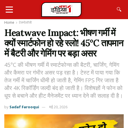
🔍
Home
टेक्नोलॉजी
Heatwave Impact: भीषण गर्मी में
क्यों स्मार्टफोन हो रहे स्लो! 45°C तापमान
में बैटरी और गेमिंग पर बड़ा असर
45°C की भीषण गर्मी में स्मार्टफोन्स की बैटरी, चार्जिंग, गेमिंग
और कैमरा पर गंभीर असर पड़ रहा है। टेस्ट में पाया गया कि
तेज गर्मी में चार्जिंग धीमी हो जाती है, गेमिंग FPS गिर जाता है
और 4K रिकॉर्डिंग जल्दी बंद हो जाती है। विशेषज्ञों ने फोन को
धूप से बचाने और हीट मैनेजमेंट पर ध्यान देने की सलाह दी है।
by
Sadaf Farooqui
मई 20, 2026