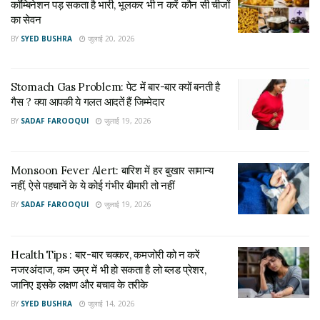
कॉम्बिनेशन पड़ सकता है भारी, भूलकर भी न करें कौन सी चीजों
का सेवन
डिहाइड्रेशन यानी शरीर में पानी की कमी वालों को।
BY
SYED BUSHRA
जुलाई 20, 2026
कुछ दवाइयों (जैसे ब्लड प्रेशर या डिप्रेशन की दवाएं) के सेवन से।
Stomach Gas Problem: पेट में बार-बार क्यों बनती है
लंबे समय तक बिस्तर पर रहने वाले मरीजों को भी यह परेशानी हो सकती है।
गैस ? क्या आपकी ये गलत आदतें हैं जिम्मेदार
क्या होते हैं इसके लक्षण?
BY
SADAF FAROOQUI
जुलाई 19, 2026
अचानक चक्कर आना
Monsoon Fever Alert: बारिश में हर बुखार सामान्य
आंखों के सामने अंधेरा या धुंधलापन
नहीं, ऐसे पहचानें के ये कोई गंभीर बीमारी तो नहीं
BY
SADAF FAROOQUI
जुलाई 19, 2026
शरीर में कमजोरी या थकावट
जी मिचलाना
Health Tips : बार-बार चक्कर, कमजोरी को न करें
नजरअंदाज, कम उम्र में भी हो सकता है लो ब्लड प्रेशर,
कुछ मामलों में बेहोशी
जानिए इसके लक्षण और बचाव के तरीके
अक्सर ये लक्षण खड़े होने के कुछ ही सेकंड में दिखाई देते हैं और कुछ देर बैठने
BY
SYED BUSHRA
जुलाई 14, 2026