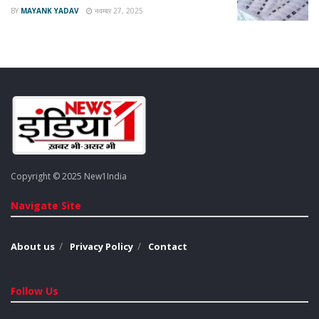
BY
MAYANK YADAV
नवम्बर 27, 2025
आनन-फानन में टेंडर प्रक्रिया शुरू की गई है। अधिकारियों का दावा है कि
पुरानी और कमजोर पुलियों को जल्द ही दुरुस्त किया जाएगा ताकि भविष्य में
आहिल जैसा कोई और शिकार न बने।
मंच पर फूट-फूटकर रोए डिप्टी सीएम Brajesh
Pathak: फफकते हुए बोले- ‘पांव में जूते नहीं थे, फटी
चप्पलों में काटे दिन!’
Tags:
Ghaziabad
Copyright © 2025 New1India
Navigate Site
About us
Privacy Policy
Contact
Follow Us