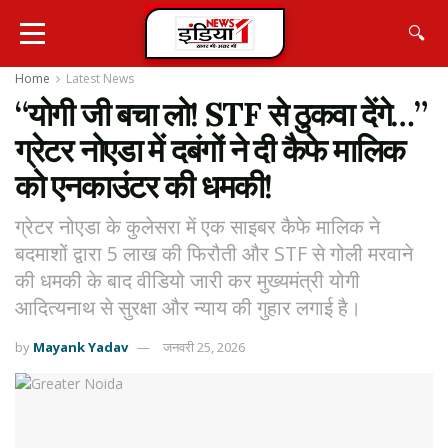
🔍
Home
Latest News
“योगी जी बचा लो! STF से ठुकवा देंगे…”
ग्रेटर नोएडा में दबंगों ने दी कैफे मालिक
को एनकाउंटर की धमकी!
ग्रेटर नोएडा के कुलेसरा में एक साइबर कैफे मालिक ने
बदमाशों द्वारा 5 लाख की फिरौती और STF से गोली मरवाने
की धमकी के बाद वीडियो जारी कर मुख्यमंत्री योगी
आदित्यनाथ से सुरक्षा और न्याय की गुहार लगाई है।
by
Mayank Yadav
जनवरी 25, 2026