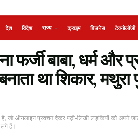
राज्य
देश
विदेश
क्राइम
बिजनेस
टेक्नोलॉजी
▼
 फर्जी बाबा, धर्म और प्
 बनाता था शिकार, मथुरा 
िया है, जो ऑनलाइन प्रवचन देकर पढ़ी-लिखी लड़कियों को अपने ज
लगे हैं।