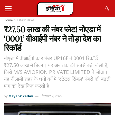
🔍
Home
Latest News
₹27.50 लाख की नंबर प्लेट! नोएडा में
‘0001’ वीआईपी नंबर ने तोड़ा देश का
रिकॉर्ड
नोएडा में वीआईपी कार नंबर UP16FH 0001 रिकॉर्ड
₹27.50 लाख में बिका। यह अब तक की सबसे बड़ी बोली है,
जिसे M/S AVIORION PRIVATE LIMITED ने जीता।
यह नीलामी शहर के धनी वर्ग में 'स्टेटस सिंबल' नंबरों की बढ़ती
मांग को रेखांकित करती है।
by
Mayank Yadav
दिसम्बर 9, 2025