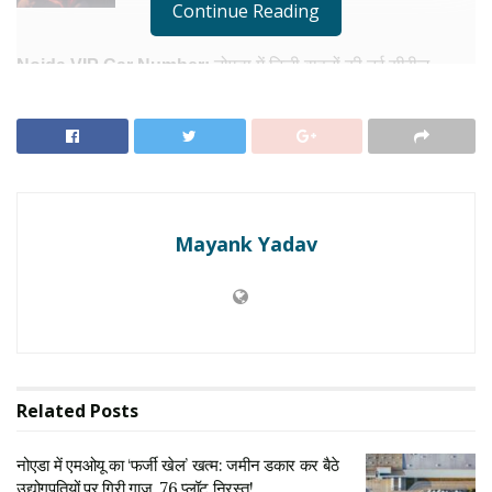
Continue Reading
Noida VIP Car Number:
नोएडा में निजी वाहनों की नई सीरीज़
UP16FH
की ऑनलाइन नीलामी ने एक अभूतपूर्व रिकॉर्ड कायम किया है।
वीआईपी नंबर UP16FH 0001
के लिए एक प्राइवेट कंपनी ने
₹27 लाख
50 हज़ार
की हैरतअंगेज बोली लगाई, जो इसे उत्तर प्रदेश में किसी भी फैंसी
नंबर के लिए अब तक की
सबसे बड़ी बोली
बना दिया है।
M/S AVIORION PRIVATE LIMITED
नामक कंपनी ने कई दावेदारों
Mayank Yadav
को पछाड़ते हुए यह प्रतिष्ठित नंबर हासिल किया और पूरी रकम ऑनलाइन
जमा कर दी। यह घटना नोएडा के अमीर वर्ग में
‘प्रतिष्ठा के प्रतीक’
माने
जाने वाले नंबर प्लेट्स के लिए बढ़ती दीवानगी और शहर की आर्थिक क्षमता को
दर्शाती है।
0001
जैसे नंबरों को वाहन मालिक
स्टेटस सिंबल
और अपने
‘ब्रांड स्टेटमेंट’
का हिस्सा मानते हैं, जिसके लिए वे लाखों रुपये खर्च करने को
तैयार रहते हैं।
Related
Posts
नीलामी ने तोड़े पुराने रिकॉर्ड
नोएडा में एमओयू का ‘फर्जी खेल’ खत्म: जमीन डकार कर बैठे
उद्योगपतियों पर गिरी गाज, 76 प्लॉट निरस्त!