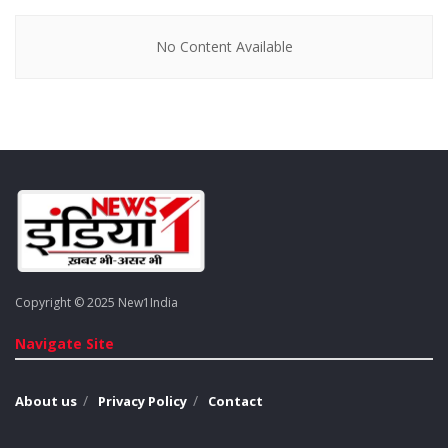
वैक्सीन डोज से टीकाकरण के लिये पात्र होंगे, 16 मार्च से ही वैक्सिनेशन को
ले कर कोविन पोर्टल पर कॉर्बपैक्स वैक्सीन का स्लॉट कोविड बुकिंग शुरू हो
No Content Available
गई है. वहीं जो बच्चे साल 2005 से 2007 तक में जन्मे है उनको पहले को
तरह ही कोपैक्सीन वैक्सीन दी जाएगी।
कब लगेगी प्रिकॉशन डोज
– वहीं वो
लोग जिनकी उम्र 60 से जायदा है, ऐसे नागरिकों को कोविड वैक्सीन की
दूसरी खुराक लेने के 9 महीने बाद या 39 सप्ताह खत्म होने के बाद प्रिकॉशन
डोज di जाएगी, प्रदेश में फिलहाल 60 साल की उम्र के लगभग 1लाख 87
लाख ऐसे लोग है जिनको प्रिकॉशन डोज दिया जाना है।
Tags:
latest news on UP Covid-19 Vaccination
new guidelines of 12 to 14 years child vaccination
UP Covid-19 Vaccination
Copyright © 2025 New1India
UP Covid-19 Vaccination update
Navigate Site
About us
Privacy Policy
Contact