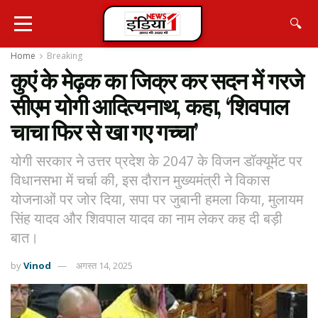
🔍
Home
Breaking
कुएं के मेढ़क का जिक्र कर सदन में गरजे
सीएम योगी आदित्यनाथ, कहा, ‘शिवपाल
चाचा फिर से खा गए गच्चा’
योगी सरकार ने उत्तर प्रदेश के 2047 के विजन डॉक्यूमेंट पर
विधानसभा में चर्चा की, इस दौरान मुख्यमंत्री ने विकास
योजनाओं पर जोर दिया, सपा पर जुबानी हमला किया, मुलायम
सिंह यादव और शिवपाल यादव का नाम लेकर कह दी बड़ी
बात।
by
Vinod
अगस्त 14, 2025