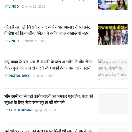
BY
VINOD
नवम्बर 26, 2025
कौन है वह गर्ल, जिसने सांसद चंद्रेशखर आजाद के प्राइवेट
वीडियो को किया लीक, ‘लैला’ ने क्यों कहा अब खाऊंगी जहर
Tags:
bhim army chief
BY
VINOD
सितम्बर 25, 2025
Bhim Army Chief Chandrashekhar meets Akhilesh Yadav
bhim army news
UP Election 2022
पप्पू यादव के बाद अब ‘B कंपनी’ के बॉस अनमोल ने भीम सेना
के प्रमुख को जान से मारने की धमकी देकर मचा दी सनसनी
BY
DIGITAL DESK
नवम्बर 4, 2024
भीम आर्मी के सैकड़ों कार्यकर्ताओं का जमकर प्रदर्शन, नेता की
सुरक्षा के लिए जेड प्लस सुरक्षा की मांग की
BY
AYUSHI DHYANI
जून 29, 2023
चंद्रशेखर आजाद को फेसबुक पर मिली थी जान से मारने की