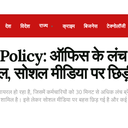
राज्य
देश
विदेश
क्राइम
बिजनेस
टेक्नोलॉजी
▼
licy: ऑफिस के लंच ब्
ल, सोशल मीडिया पर छिड
ल हो रहा है, जिसमें कर्मचारियों को 30 मिनट से अधिक लंच ब्र
भी शामिल है। इसे लेकर सोशल मीडिया पर बहस छिड़ गई है और कई ल