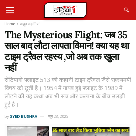
🔍
Home
अद्भुत कहानियां
The Mysterious Flight: जब 35
साल बाद लौटा लापता विमान! क्या यह था
टाइम ट्रैवल रहस्य ,जो अब तक खुला
नहीं
सेंटियागो फ्लाइट 513 की कहानी टाइम ट्रैवल जैसे रहस्यमयी
विषय को छूती है। 1954 में गायब हुई फ्लाइट के 1989 में
लौटने की यह कथा अब भी सच और कल्पना के बीच उलझी
हुई है।
by
SYED BUSHRA
जून 23, 2025