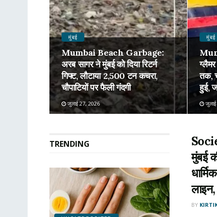
मुंबई
मुंबई
Mumbai Beach Garbage:
Mum
अरब सागर ने मुंबई को दिया रिटर्न
ग्लैमर
गिफ्ट, लौटाया 2,500 टन कचरा,
तक, च
चौपाटियों पर फैली गंदगी
हुई, ज
जुलाई 27, 2026
जुलाई
Soci
TRENDING
मुंबई 
धार्मि
लाइन,
BY
KIRTI