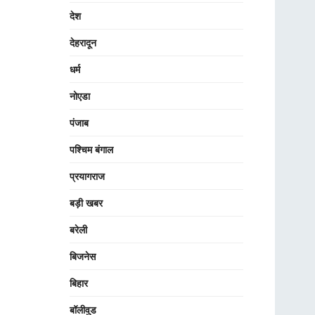
देश
देहरादून
धर्म
नोएडा
पंजाब
पश्चिम बंगाल
प्रयागराज
बड़ी खबर
बरेली
बिजनेस
बिहार
बॉलीवुड