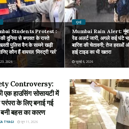
मुंबई
bai Students Protest :
Mumbai Rain Alert: मुंबई 
 की दुनिया से बगावत के रास्ते
रेड अलर्ट जारी, अगले कई घंटे भा
लती पुलिस वैन के सामने खड़ी
बारिश की चेतावनी; तेज हवाओं 
ानिए कौन हैं वायरल ‘मिस्ट्री गर्ल’
हाई टाइड का भी खतरा
 23, 2026
जुलाई 6, 2026
ety Controversy:
की एक हाउसिंग सोसायटी में
क परंपरा के लिए बनाई गई
 बनी बहस का कारण
KA TYAGI
जून 11, 2026