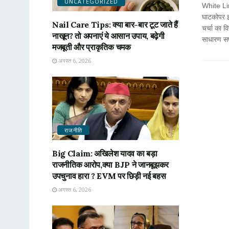
UNCATEGORIZED
White Li
घाटकोपर इ
Nail Care Tips: क्या बार-बार टूट जाते हैं
चर्चा का व
नाखून? तो अपनाएं ये आसान उपाय, बढ़ेगी
साधारण सफ
मजबूती और प्राकृतिक चमक
अगस्त 6, 2026
राजनीति
Big Claim: अखिलेश यादव का बड़ा
राजनीतिक आरोप,क्या BJP ने जानबूझकर
उपचुनाव हारा ? EVM पर छिड़ी नई बहस
अगस्त 6, 2026