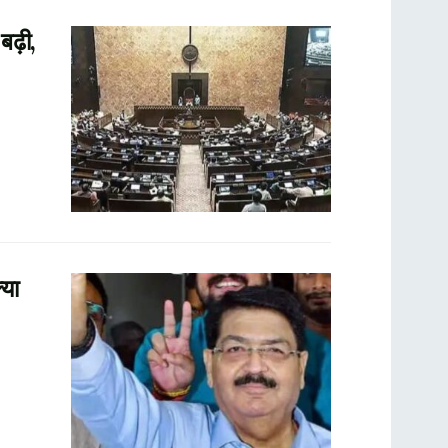
ढ़ी,
या