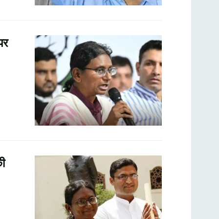
पर
की