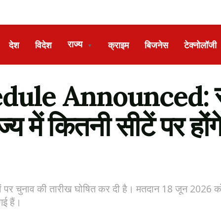
राज्य
देश
विदेश
क्राइम
बिजनेस
टेक्नोलॉजी
▼
dule Announced: राज
य में कितनी सीटें पर होंग
ीटों पर चुनाव की तारीख घोषित कर दी है। मतदान 18 जून 2026
ई हैं।