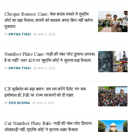
सीबीआई जांच की मांग
Cheque Bounce Case: चेक बाउंस मामले में सुप्रीम
कोर्ट का बड़ा फैसला, कंपनी को पक्षकार बनाए बिना नहीं चलेगा
याचिका में इस पूरे मामले की जांच केंद्रीय जांच ब्यूरो (CBI) से कराने की मांग
मुकदमा
की गई है। याचिकाकर्ता का कहना है कि मामले की सच्चाई सामने लाने के
BY
KIRTIKA TYAGI
अगस्त 4, 2026
लिए स्वतंत्र एजेंसी द्वारा जांच जरूरी है। इसके अलावा याचिका में यह भी
कहा गया है कि घटना में शामिल पुलिसकर्मियों की भूमिका की जांच होनी
चाहिए और यदि जरूरत पड़े तो उनके खिलाफ कानूनी कार्रवाई भी की जाए।
Number Plate Case: गाड़ी की नंबर प्लेट छुपाना अपराध
है या नहीं? धारा 420 पर सुप्रीम कोर्ट ने सुनाया बड़ा फैसला
पुलिसकर्मियों पर एफआईआर की मांग
BY
KIRTIKA TYAGI
अगस्त 4, 2026
याचिकाकर्ता ने अदालत से यह भी अनुरोध किया है कि इस मामले में शामिल
पुलिस अधिकारियों और कर्मियों के खिलाफ एफआईआर दर्ज करने का आदेश
CJI सूर्यकांत का बड़ा बयान: ‘हम तय करेंगे पैलेट गन कब
इस्तेमाल हो’, FIR पर राज्य सरकारों को दी राहत
दिया जाए। साथ ही उन्होंने मांग की कि पूरे मामले की जांच के लिए एक
स्वतंत्र समिति बनाई जाए। यह समिति सुप्रीम कोर्ट के किसी सेवानिवृत्त
BY
SYED BUSHRA
अगस्त 4, 2026
न्यायाधीश की निगरानी में काम करे, ताकि जांच पूरी तरह निष्पक्ष और पारदर्शी
तरीके से हो सके।
Car Number Plate Rule: गाड़ी की नंबर प्लेट छिपाना
धोखाधड़ी नहीं, सुप्रीम कोर्ट ने सुनाया अहम फैसला