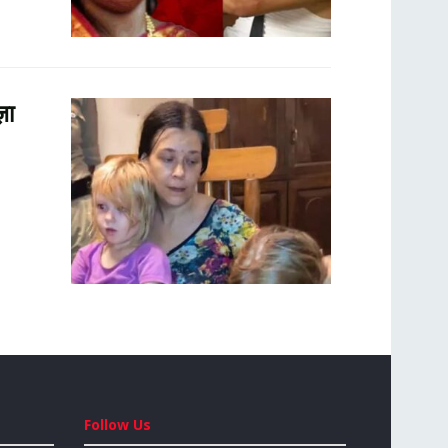
़ा
Follow Us