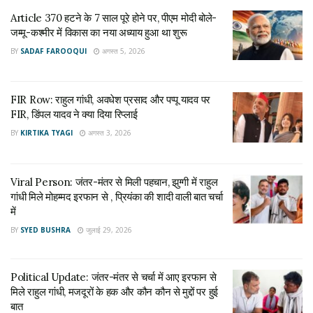
Article 370 हटने के 7 साल पूरे होने पर, पीएम मोदी बोले-
Article 370 हटने के 7 साल पूरे होने पर, पीएम मोदी बोले-
जम्मू-कश्मीर में विकास का नया अध्याय हुआ था शुरू
जम्मू-कश्मीर में विकास का नया अध्याय हुआ था शुरू
अगस्त 5, 2026
BY
SADAF FAROOQUI
अगस्त 5, 2026
FIR Row: राहुल गांधी, अवधेश प्रसाद और पप्पू यादव पर
FIR, डिंपल यादव ने क्या दिया रिप्लाई
FIR Row: राहुल गांधी, अवधेश प्रसाद और पप्पू यादव पर
अगस्त 3, 2026
FIR, डिंपल यादव ने क्या दिया रिप्लाई
BY
KIRTIKA TYAGI
अगस्त 3, 2026
दोपहर 2 बजे तक राज्यसभा स्थगित
Viral Person: जंतर-मंतर से मिली पहचान, झुग्गी में राहुल
राज्यसभा में मणिपुर मुद्दे पर नियम 167 के तहत चर्चा कराने और पीएम मोदी से
गांधी मिले मोहम्मद इरफान से , प्रियंका की शादी वाली बात चर्चा
जवाब की मांग किया जा रहा है. लेकिन सरकार इस मुद्दे पर नियम 176 के
में
तहत चर्चा करना चाहती है. ऐसे में दोनों पक्षों में सहमति नहीं बनने पर
BY
SYED BUSHRA
जुलाई 29, 2026
राज्यसभा की कार्यवाही को दोपहर 2 बजे तक के लिए स्थगित कर दिया गया
है. वहीं दूसरी तरफ लोकसभा आज प्रश्नकाल चला और फिर ज्यादा हंगामा
Political Update: जंतर-मंतर से चर्चा में आए इरफान से
होने की वजह से लोकसभा को दोपहर 12 बजे तक के लिए स्थगित कर दिया
मिले राहुल गांधी, मजदूरों के हक और कौन कौन से मुद्दों पर हुई
गया और फिर सदन की कार्यवाही शुरू हुई.
बात