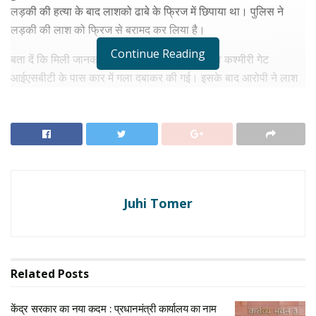
लड़की की हत्या के बाद लाशको ढाबे के फ्रिज में छिपाया था। पुलिस ने
लड़की की लाश को फ्रिज से बरामद कर लिया है।
Continue Reading
बता दें कि मिली जानकारी के मुताबिक, लड़की की हत्या कश्मीरी गेट
आईएसबीटी के पास कार में गला दबाकर की गई। इसके बाद आरोपी ने लाश
को मित्राऊ गांव में अपने ढाबे में फ्रीजर में छिपा दिया था। वहीं आरोपी लड़के
की उम्र 26 साल है। पुलिस आरोपी से पूछताढ कर रही है।
RELATED NEWS
केंद्र सरकार का नया कदम : प्रधानमंत्री कार्यालय का नाम ‘सेवा
तीर्थ’, देशभर के राजभवन कहलाएंगे ‘लोकभवन’
Juhi Tomer
दिसम्बर 2, 2025
टिकट कन्फर्मेशन की संभावना: इंडियन रेलवे का अनोखा फॉर्मूला
जानिए वेटिंग लिस्ट से कन्फर्म टिकट तक का सफर
मार्च 21, 2025
Related
Posts
केंद्र सरकार का नया कदम : प्रधानमंत्री कार्यालय का नाम