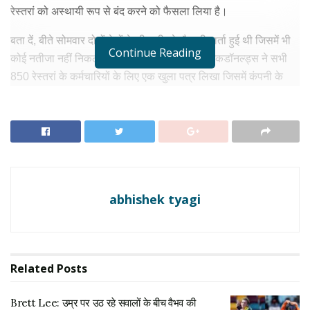
रेस्तरां को अस्थायी रूप से बंद करने को फैसला लिया है।
बता दें, बीते सोमवार दोनों देशों के बीच तीसरे दौर की वार्ता हुई थी जिसमें भी
Continue Reading
कोई नतीजा नहीं निकल सका. जानकरी के मुताबिक, मैकडॉनल्ड्स ने सभी
850 रेस्तरां के कर्मचारियों के लिए एक खुला पत्र लिखा जिसमें कंपनी के
अध्यक्ष और सीईओ क्रिस केम्पकिंस्की ने कहा, फिलहाल स्टोर को बंद करना
ही सही होगा क्योंकि मैकडॉनल्ड्स यूक्रेन पर इस तरह के मानव पीड़ा को
नजरअंदाज नहीं कर सकता. मैकडॉनल्डस ने अपने कर्मचारियों को ध्यान में
रखते हुए कहा कि वो रूस में सभी 62 हजार कर्मचारियों को भुगतान जारी
रखेगा।
abhishek tyagi
RELATED NEWS
Brett Lee: उम्र पर उठ रहे सवालों के बीच वैभव की शानदार
बल्लेबाजी देखकर ब्रेट ली हैरान , क्या दिया बड़ा बयान
अगस्त 9, 2026
Related
Posts
MS Dhoni को BCCI से कितनी मिलती है पेंशन? जानिए
उनके शानदार क्रिकेट करियर से जुड़ी पूरी जानकारी
Brett Lee: उम्र पर उठ रहे सवालों के बीच वैभव की