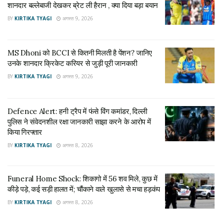
शानदार बल्लेबाजी देखकर ब्रेट ली हैरान , क्या दिया बड़ा बयान
अगस्त 9, 2026
BY
KIRTIKA TYAGI
अगस्त 9, 2026
जानकारी के मुताबिक, मैकडॉनल्ड्स के पास रूस रेस्तरां का 84 फीसदी
हिस्सा है. कंपनी ने बताया था कि रूस और यूक्रेन ने बीते साल कंपनी के
MS Dhoni को BCCI से कितनी मिलती है पेंशन? जानिए
राजस्व में 9 फीसदी का योगदान दिया. बता दें, इससे पहले केएफसी और
उनके शानदार क्रिकेट करियर से जुड़ी पूरी जानकारी
पिज्जा हट ने अपने निवेश और डेवलपमेंट पर रोक लगाने का फैसला किया
BY
KIRTIKA TYAGI
अगस्त 9, 2026
साथ ही यूक्रेन को मदद देने का वादा किया।
Defence Alert: हनी ट्रैप में फंसे विंग कमांडर, दिल्ली
पुलिस ने संवेदनशील रक्षा जानकारी साझा करने के आरोप में
किया गिरफ्तार
BY
KIRTIKA TYAGI
अगस्त 8, 2026
Funeral Home Shock: शिकागो में 56 शव मिले, कुछ में
कीड़े पड़े, कई सड़ी हालत में; चौंकाने वाले खुलासे से मचा हड़कंप
BY
KIRTIKA TYAGI
अगस्त 8, 2026