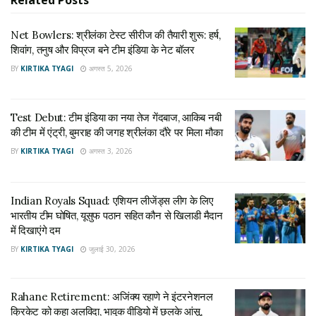
की टीम में एंट्री, बुमराह की जगह श्रीलंका दौरे पर मिला मौका
अगस्त 3, 2026
Net Bowlers: श्रीलंका टेस्ट सीरीज की तैयारी शुरू: हर्ष,
शिवांग, तनुष और विप्रज बने टीम इंडिया के नेट बॉलर
BY
KIRTIKA TYAGI
अगस्त 5, 2026
संजू सैमसन ने भी दिखाई ताकत
संजू सैमसन के लिए भी आईपीएल 2026 यादगार रहा। उन्होंने 14 पारियों में
Test Debut: टीम इंडिया का नया तेज गेंदबाज, आकिब नबी
477 रन बनाए और दो शानदार शतक लगाए। मुंबई इंडियंस के खिलाफ
की टीम में एंट्री, बुमराह की जगह श्रीलंका दौरे पर मिला मौका
उन्होंने नाबाद 101 रन बनाए, जबकि दिल्ली कैपिटल्स के खिलाफ 115 रन
BY
KIRTIKA TYAGI
अगस्त 3, 2026
की बेहतरीन पारी खेली।
इस सीजन के दौरान संजू ने आईपीएल में अपने 5,000 रन भी पूरे किए, जो
उनके शानदार करियर की बड़ी उपलब्धि मानी जा रही है।
Indian Royals Squad: एशियन लीजेंड्स लीग के लिए
भारतीय टीम घोषित, यूसुफ पठान सहित कौन से खिलाडी मैदान
गिल और सुदर्शन की जोड़ी बनी चर्चा का विषय
में दिखाएंगे दम
BY
KIRTIKA TYAGI
जुलाई 30, 2026
शुभमन गिल ने 16 मैचों में 732 रन बनाए और लगातार शानदार प्रदर्शन
किया। वहीं साई सुदर्शन ने भी अपनी बल्लेबाजी से खूब प्रभावित किया।
दोनों खिलाड़ियों ने मिलकर आईपीएल इतिहास की सबसे सफल ओपनिंग
Rahane Retirement: अजिंक्य रहाणे ने इंटरनेशनल
क्रिकेट को कहा अलविदा, भावुक वीडियो में छलके आंसू,
जोड़ियों में अपना नाम दर्ज कराया। इन दोनों की समझ और लगातार रन बनाने