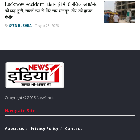
संबंधी जानकारी किसी के साथ साझा न करें। यदि साइबर ठगी का शिकार हों
Lucknow Accident: विज्ञानपुरी में 16 मंजिला अपार्टमेंट
की पाढ़ टूटी, सातवें तल से गिरे चार मजदूर, तीन की हालत
तो तुरंत हेल्पलाइन 1930 या राष्ट्रीय साइबर क्राइम पोर्टल पर शिकायत दर्ज
गंभीर
कराएं।
BY
SYED BUSHRA
जुलाई 23, 2026
Tags:
Cyber Crime
Lucknow News
Copyright © 2025 New1India
Navigate Site
About us
Privacy Policy
Contact