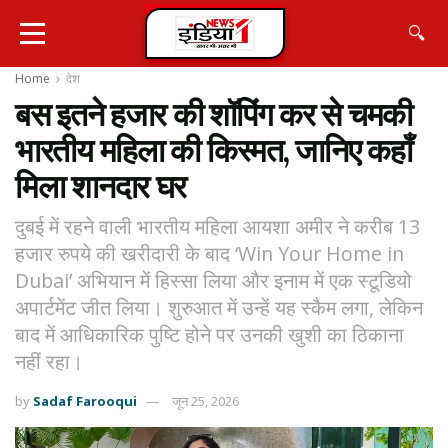
🔍
Home
देश
बस इतने हजार की शॉपिंग कर से चमकी
भारतीय महिला की किस्मत, जानिए कहाँ
मिला शानदार घर
दुबई में रहने वाली भारतीय महिला आयशा अमीर ने करीब 13
हजार रुपये की खरीदारी के बाद ‘Win Your Home in
Dubai’ अभियान में हिस्सा लिया और इनाम में एक स्टूडियो
अपार्टमेंट जीत लिया। शुरुआत में उन्हें यह स्कैम लगा, लेकिन
बाद में आधिकारिक पुष्टि होने पर उनकी खुशी का ठिकाना
नहीं रहा।
by
Sadaf Farooqui
जून 25, 2026