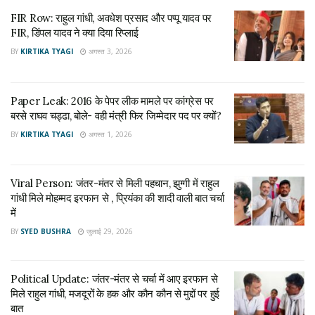
FIR, डिंपल यादव ने क्या दिया रिप्लाई
FIR Row: राहुल गांधी, अवधेश प्रसाद और पप्पू यादव पर
अगस्त 3, 2026
FIR, डिंपल यादव ने क्या दिया रिप्लाई
BY
KIRTIKA TYAGI
अगस्त 3, 2026
ये भी पढ़े:
संसद में गिरकर BJP सांसद प्रताप सारंगी हुए घायल, राहुल गांधी
पर लगाया आरोप
Paper Leak: 2016 के पेपर लीक मामले पर कांग्रेस पर
शिवराज सिंह चौहान ने क्या कहा?
बरसे राघव चड्ढा, बोले- वही मंत्री फिर जिम्मेदार पद पर क्यों?
BY
KIRTIKA TYAGI
अगस्त 1, 2026
शिवराज सिंह चौहान ने आगे कहा कि, क्या राहुल गांधी ने सभ्य तरीके से
व्यवहार किया? क्या यही भारत की संस्कृति और भारतीय व्यवहार है? उन्होंने
अभारतीय तरीके से व्यवहार किया। अभी कांग्रेस अध्यक्ष खड़गे जी और राहुल
Viral Person: जंतर-मंतर से मिली पहचान, झुग्गी में राहुल
गांधी मिले मोहम्मद इरफान से , प्रियंका की शादी वाली बात चर्चा
गांधी जी ने प्रेस कॉन्फ्रेंस की। हम सोच रहे थे कि वे संसद में किए गए अपने
में
गलत काम के लिए माफी मांगेंगे, लेकिन उन्होंने माफी नहीं मांगी। मुझे समझ में
BY
SYED BUSHRA
जुलाई 29, 2026
नहीं आया कि उन्होंने प्रेस कॉन्फ्रेंस क्यों की। उस प्रेस कॉन्फ्रेंस में भी
उनका अहंकार साफ झलक रहा था।
Political Update: जंतर-मंतर से चर्चा में आए इरफान से
ये भी पढ़े:
आंबेडकर के नाम पर बढ़ी सियासी तकरार, संसद में कांग्रेस-बीजेपी
मिले राहुल गांधी, मजदूरों के हक और कौन कौन से मुद्दों पर हुई
आमने-सामने
बात