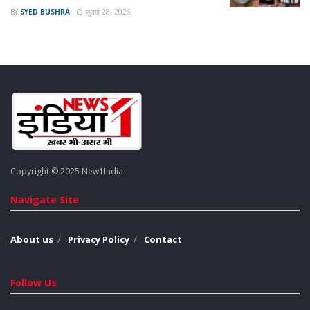
BY
SYED BUSHRA
जुलाई 28, 2026
Tags:
Congress
Rahul Gandhi
Shivraj Singh Chouhan
Copyright © 2025 New1India
Navigate Site
About us
Privacy Policy
Contact
Follow Us