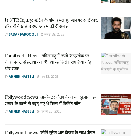
इसी वजह से कुछ संगठनों ने फिल्म पर प्रतिबंध लगाने की मांग करते हुए
सरकार और सेंसर बोर्ड से हस्तक्षेप करने की अपील की है।
Jr NTR Injury: शूटिंग के बीच घायल हुए जूनियर एनटीआर,
मेकर्स की ओर से नहीं आया आधिकारिक बयान
डॉक्टरों ने 6 से 8 हफ्ते आराम की दी सलाह
BY
SADAF FAROOQUI
जुलाई 28, 2026
फिल्म के निर्माताओं या जूनियर एनटीआर की ओर से अभी तक इस विवाद पर
कोई आधिकारिक प्रतिक्रिया नहीं दी गई है। फिल्म की टीम फिलहाल अपने
प्रोजेक्ट को लेकर चुप्पी साधे हुए है।
Tamilnadu News: तमिलनाडु में रुपये के प्रतीक पर
विवाद बजट से हटाया गया ‘₹’ क्या यह हिंदी विरोध है या कोई
फिल्म से जुड़े लोगों का मानना है कि पूरी जानकारी सामने आने से पहले किसी
और वजह…..
निष्कर्ष पर पहुंचना उचित नहीं होगा।
BY
AHMED NASEEM
मार्च 13, 2025
सोशल मीडिया पर बंटी राय
Tollywood news: डायरेक्टर गौतम मेनन का खुलासा, इस
फिल्म को लेकर सोशल मीडिया पर मिली-जुली प्रतिक्रियाएं देखने को मिल
एक्टर के कहने से बढ़ाए गए थे फिल्म में किसिंग सीन
रही हैं। एक वर्ग का कहना है कि किसी फिल्म का विरोध उसकी रिलीज से
BY
AHMED NASEEM
जनवरी 20, 2025
पहले करना सही नहीं है, जबकि दूसरे पक्ष का मानना है कि यदि किसी समुदाय
या इतिहास को गलत तरीके से पेश किया जाता है तो विरोध करना उनका
अधिकार है।
Tollywood news: कीर्ति सुरेश और विजय के साथ पोंगल