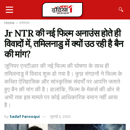
🔍
Home
मनोरंजन
Jr NTR की नई फिल्म अनाउंस होते ही
विवादों में, तमिलनाडु में क्यों उठ रही है बैन
की मांग?
जूनियर एनटीआर की नई फिल्म की घोषणा के साथ ही
तमिलनाडु में विवाद शुरू हो गया है। कुछ संगठनों ने फिल्म के
कथित ऐतिहासिक और सांस्कृतिक संदर्भों पर आपत्ति जताते
हुए बैन की मांग की है। हालांकि, फिल्म के मेकर्स की ओर से
अभी तक इस मामले पर कोई आधिकारिक बयान नहीं आया
है।
by
Sadaf Farooqui
जुलाई 6, 2026