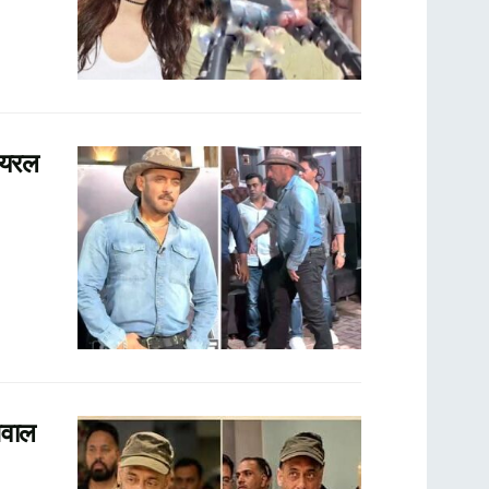
ायरल
सवाल