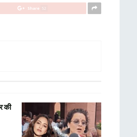
Share
52
र की