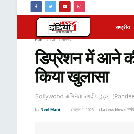
राष्ट्रीय
Home
Latest News
डिप्रेशन में आन
किया खुलासा
Bollywood अभिनेता रणदीप हुड्डा (Randeep
by
Neel Mani
अक्टूबर 1, 2023
in
Latest News
,
मनो