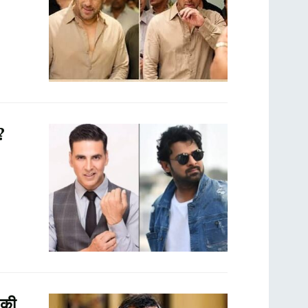
?
 की