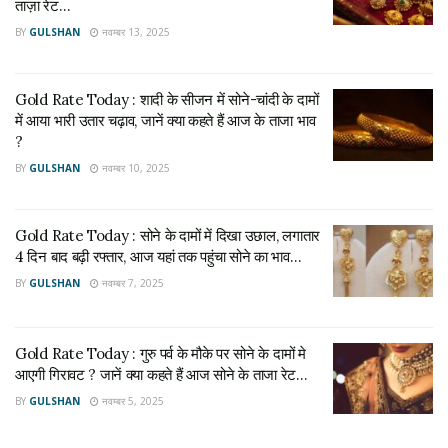
ताज़ा रेट…
एमसीएक्स (MCX) पर सुबह 8 बजे तक सोना 94,818 रुपये प्रति 10 ग्राम
BY
GULSHAN
नवम्बर 13, 2025
की दर से कारोबार कर रहा था, यानी बीते दिन की तुलना में 174 रुपये की
गिरावट दर्ज की गई। वहीं, चांदी में भी 641 रुपये की कमी आई और यह
95,800 रुपये प्रति किलो के भाव पर पहुँच गई।
Gold Rate Today : शादी के सीजन में सोने-चांदी के दामों
में आया भारी उतार चढ़ाव, जानें क्या कहते हैं आज के ताजा भाव
इंडियन बुलियन एंड ज्वैलर्स एसोसिएशन (IBJA) के मुताबिक:
?
BY
GULSHAN
नवम्बर 10, 2025
24 कैरेट सोना: 95,060 रुपये प्रति 10 ग्राम
22 कैरेट सोना: 87,138 रुपये प्रति 10 ग्राम
Gold Rate Today : सोने के दामों में दिखा उछाल, लगातार
4 दिन बाद बढ़ी रफ्तार, आज यहां तक पहुंचा सोने का भाव…
चांदी (999 फाइन): 96,350 रुपये प्रति किलो
BY
GULSHAN
नवम्बर 7, 2025
प्रमुख शहरों में सोने और चांदी के दाम
Gold Rate Today : गुरु पर्व के मौके पर सोने के दामों मे
मुंबई:
आएगी गिरावट ? जानें क्या कहते हैं आज सोने के ताजा रेट…
BY
GULSHAN
नवम्बर 5, 2025
बुलियन रेट पर सोना: 95,010 रुपये प्रति 10 ग्राम
चांदी: 96,210 रुपये प्रति किलो