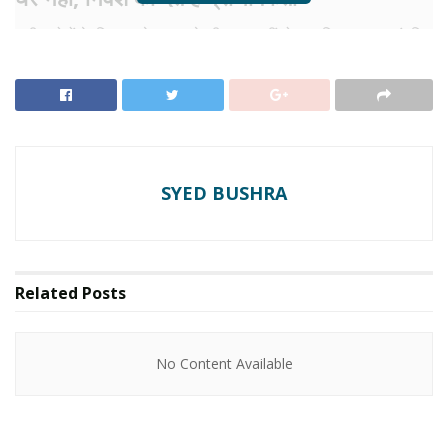
अमीर लोगों के लिए घर केवल रहने की जगह नहीं होता, बल्कि वह एक संपत्ति
भी होता है। अगर उन्हें लगता है कि करोड़ों रुपये किसी एक मकान में लगाने
से बेहतर है कि वही पैसा बिजनेस, शेयर बाजार, स्टार्टअप या दूसरे निवेश में
लगाया जाए, तो वे घर खरीदने की बजाय किराए पर रहना पसंद करते हैं।
RELATED NEWS
SYED BUSHRA
No Content Available
Related
Posts
मान लीजिए किसी बड़े शहर में एक शानदार घर की कीमत 35 करोड़ रुपये
है। अगर कोई इसे खरीद लेता है, तो उसकी बड़ी रकम एक ही जगह फंस
No Content Available
जाती है। लेकिन यही पैसा दूसरे निवेश में लगाया जाए और उस पर अच्छा
सालाना मुनाफा मिले, तो उससे होने वाली कमाई किराए के खर्च से कहीं ज्यादा
हो सकती है।