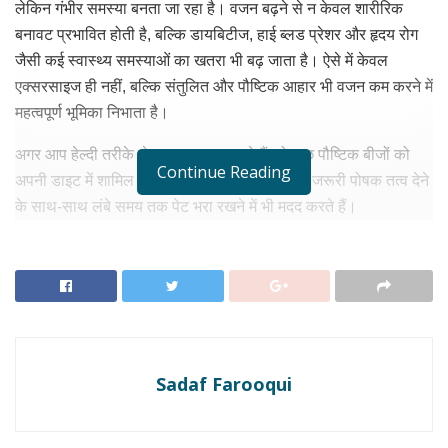
लेकिन गंभीर समस्या बनता जा रहा है। वजन बढ़ने से न केवल शारीरिक
बनावट प्रभावित होती है, बल्कि डायबिटीज, हाई ब्लड प्रेशर और हृदय रोग
जैसी कई स्वास्थ्य समस्याओं का खतरा भी बढ़ जाता है। ऐसे में केवल
एक्सरसाइज ही नहीं, बल्कि संतुलित और पौष्टिक आहार भी वजन कम करने में
महत्वपूर्ण भूमिका निभाता है।
अगर आप हेल्दी तरीके से वजन घटाना चाहते हैं, तो कुछ पौष्टिक बीजों को
Continue Reading
अपनी डाइट में शामिल कर सकते हैं। ये बीज शरीर को जरूरी पोषक तत्व देने
के साथ-साथ लंबे समय तक पेट भरा रखने में भी मदद करते हैं।
RELATED NEWS
Beauty Tips: ये खाने आदतें बढ़ा सकती हैं एजिंग का
खतरा,समय से पहले बूढ़ी दिख सकती है त्वचा,
जुलाई 10, 2026
Monsoon Stomach Care Tips: बरसात में पेट के
Sadaf Farooqui
संक्रमण से कैसे बचें? जानिए डॉक्टरों की आसान सलाह
जुलाई 8, 2026