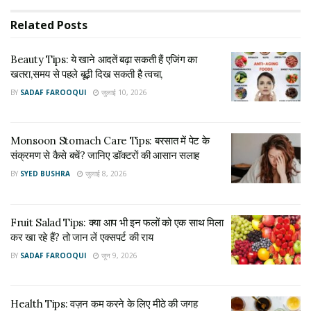
Related
Posts
चिया सीड्स
चिया सीड्स फाइबर, ओमेगा-3 फैटी एसिड, मैग्नीशियम और प्रोटीन से भरपूर
Beauty Tips: ये खाने आदतें बढ़ा सकती हैं एजिंग का
खतरा,समय से पहले बूढ़ी दिख सकती है त्वचा,
होते हैं। पानी में भिगोने पर ये फूल जाते हैं, जिससे पेट लंबे समय तक भरा
BY
SADAF FAROOQUI
जुलाई 10, 2026
महसूस होता है और बार-बार खाने की इच्छा कम होती है।
अलसी के बीज
Monsoon Stomach Care Tips: बरसात में पेट के
अलसी को वजन घटाने के लिए सबसे लोकप्रिय सुपरफूड्स में गिना जाता है।
संक्रमण से कैसे बचें? जानिए डॉक्टरों की आसान सलाह
इसमें ओमेगा-3 फैटी एसिड, फाइबर और प्रोटीन अच्छी मात्रा में पाया जाता
BY
SYED BUSHRA
जुलाई 8, 2026
है। यह पाचन तंत्र को बेहतर बनाने और शरीर में जमा अतिरिक्त वसा को कम
करने में मदद कर सकता है।
Fruit Salad Tips: क्या आप भी इन फलों को एक साथ मिला
कर खा रहे हैं? तो जान लें एक्सपर्ट की राय
क्विनोआ
BY
SADAF FAROOQUI
जून 9, 2026
हालांकि क्विनोआ को अक्सर अनाज समझा जाता है, लेकिन यह वास्तव में एक
बीज है। इसमें उच्च गुणवत्ता वाला प्रोटीन, फाइबर और कई जरूरी मिनरल्स
Health Tips: वज़न कम करने के लिए मीठे की जगह
मौजूद होते हैं। यह लंबे समय तक ऊर्जा देता है और वजन नियंत्रित रखने में