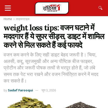
🔍
Home
लाइफस्टाइल
weight loss tips: वजन घटाने में
मददगार हैं ये सुपर सीड्स, डाइट में शामिल
करने से मिल सकते हैं कई फायदे
वजन कम करने के लिए सही डाइट बेहद जरूरी है। चिया,
अलसी, कद्दू, सूरजमुखी और अन्य पौष्टिक बीज फाइबर,
प्रोटीन और जरूरी पोषक तत्वों से भरपूर होते हैं, जो लंबे
समय तक पेट भरा रखने और वजन नियंत्रित करने में मदद
कर सकते हैं।
by
Sadaf Farooqui
जून 3, 2026