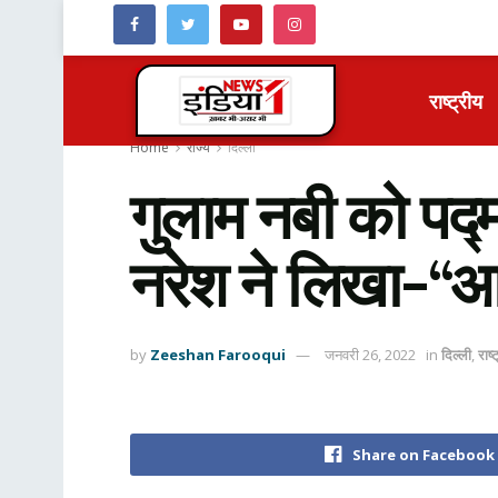
राष्ट्रीय
Home
राज्य
दिल्ली
गुलाम नबी को पद्म
नरेश ने लिखा-“आज
by
Zeeshan Farooqui
जनवरी 26, 2022
in
दिल्ली
,
राष्
Share on Facebook