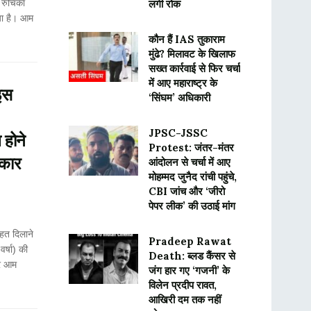
 रुचिका
लगी रोक
या है। आम
कौन हैं IAS तुकाराम
मुंढे? मिलावट के खिलाफ
सख्त कार्रवाई से फिर चर्चा
में आए महाराष्ट्र के
इस
‘सिंघम’ अधिकारी
JPSC-JSSC
 होने
Protest: जंतर-मंतर
रकार
आंदोलन से चर्चा में आए
मोहम्मद जुनैद रांची पहुंचे,
CBI जांच और ‘जीरो
पेपर लीक’ की उठाई मांग
ाहत दिलाने
Pradeep Rawat
वर्षा) की
Death: ब्लड कैंसर से
और आम
जंग हार गए ‘गजनी’ के
विलेन प्रदीप रावत,
आखिरी दम तक नहीं