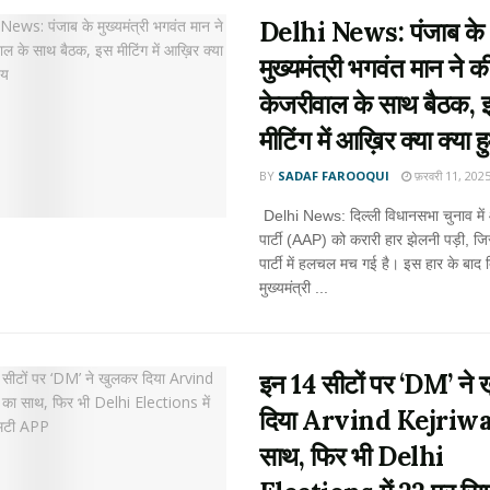
Delhi News: पंजाब के
मुख्यमंत्री भगवंत मान ने क
केजरीवाल के साथ बैठक, 
मीटिंग में आख़िर क्या क्या
BY
SADAF FAROOQUI
फ़रवरी 11, 202
Delhi News: दिल्ली विधानसभा चुनाव मे
पार्टी (AAP) को करारी हार झेलनी पड़ी, ज
पार्टी में हलचल मच गई है। इस हार के बाद द
मुख्यमंत्री ...
इन 14 सीटों पर ‘DM’ ने
दिया Arvind Kejriwa
साथ, फिर भी Delhi