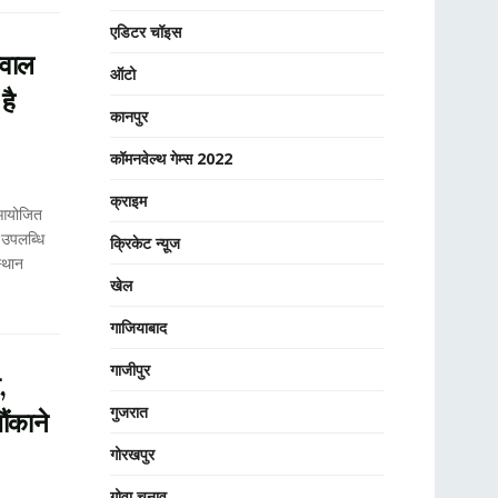
एडिटर चॉइस
ीवाल
ऑटो
है
कानपुर
कॉमनवेल्थ गेम्स 2022
क्राइम
 आयोजित
य उपलब्धि
क्रिकेट न्यू़ज
स्थान
खेल
गाजियाबाद
गाजीपुर
,
गुजरात
ंकाने
गोरखपुर
गोवा चुनाव