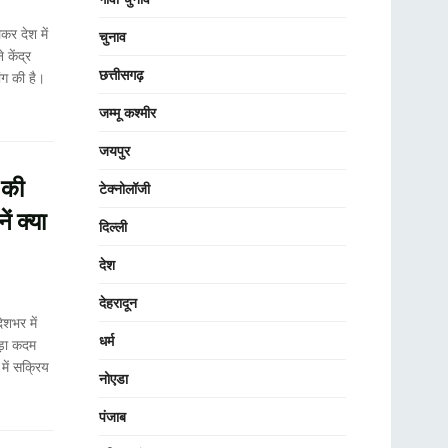
र देश में
चुनाव
 केंद्र
छत्तीसगढ़
ंग की है।
जम्मू कश्मीर
जयपुर
 की
टेक्नोलॉजी
ं क्या
दिल्ली
देश
देहरादून
शभर में
धर्म
ड़ा कदम
में सक्रिय
नोएडा
पंजाब