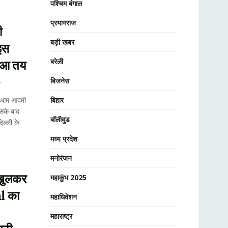
पश्चिम बंगाल
प्रयागराज
ी
बड़ी खबर
इस
बरेली
 हुआ तय
बिजनेस
5
बिहार
ं आम आदमी
िसके बाद
बॉलीवुड
िल्ली के
मध्य प्रदेश
मनोरंजन
 खुलकर
महाकुंभ 2025
l का
महाधिवेशन
महाराष्ट्र