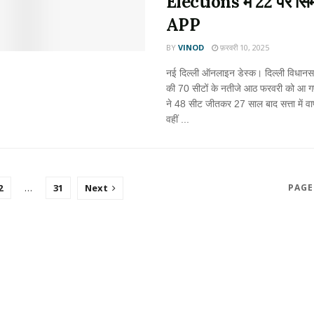
Elections में 22 पर सि
APP
BY
VINOD
फ़रवरी 10, 2025
नई दिल्ली ऑनलाइन डेस्क। दिल्ली विधानस
की 70 सीटों के नतीजे आठ फरवरी को आ ग
ने 48 सीट जीतकर 27 साल बाद सत्ता में व
वहीं ...
2
…
31
Next
PAGE