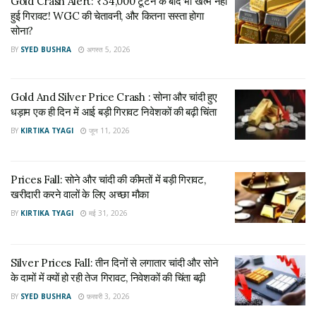
Gold Crash Alert: ₹34,000 टूटने के बाद भी खत्म नहीं
हुई गिरावट! WGC की चेतावनी, और कितना सस्ता होगा
बड़े शहरों में सोने की कीमतें
सोना?
BY
SYED BUSHRA
अगस्त 5, 2026
दिल्ली
10 ग्राम 22 कैरेट सोने का भाव 75,400 रुपए और 24 कैरेट सोने का भाव
82,240 रुपए है।
Gold And Silver Price Crash : सोना और चांदी हुए
धड़ाम एक ही दिन में आई बड़ी गिरावट निवेशकों की बढ़ी चिंता
मुंबई
BY
KIRTIKA TYAGI
जून 11, 2026
10 ग्राम 22 कैरेट सोने की कीमत 75,250 रुपए और 24 कैरेट की
82,090 रुपए है।
Prices Fall: सोने और चांदी की कीमतों में बड़ी गिरावट,
कोलकाता
खरीदारी करने वालों के लिए अच्छा मौका
10 ग्राम 22 कैरेट सोने का दाम 75,250 रुपए और 24 कैरेट सोने का भाव
BY
KIRTIKA TYAGI
मई 31, 2026
82,090 रुपए है।
चेन्नई
Silver Prices Fall: तीन दिनों से लगातार चांदी और सोने
10 ग्राम 22 कैरेट सोने की कीमत 75,250 रुपए और 24 कैरेट का दाम
के दामों में क्यों हो रही तेज गिरावट, निवेशकों की चिंता बढ़ी
82,090 रुपए है।
BY
SYED BUSHRA
फ़रवरी 3, 2026