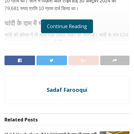
10 ग्राम था। सोने ने पिछला ऑल टाइम हाई 30 अक्टूबर 2024 को
79,681 रुपए प्रति 10 ग्राम दर्ज किया था।
चांदी के दाम में भी तेजी
Continue Reading
चांदी की कीमत में भी आज बड़ा उछाल देखने को मिला है। चांदी के दाम 634
रुपए बढ़कर 91,167 रुपए प्रति किलो हो गए हैं। इससे पहले यह 90,533
रुपए प्रति किलो थी। चांदी ने अपना पिछला रिकॉर्ड 23 अक्टूबर 2024 को
99,151 रुपए प्रति किलो दर्ज किया था।
RELATED NEWS
Gold Crash Alert: ₹34,000 टूटने के बाद भी खत्म
Sadaf Farooqui
नहीं हुई गिरावट! WGC की चेतावनी, और कितना सस्ता होगा
सोना?
अगस्त 5, 2026
Gold And Silver Price Crash : सोना और चांदी हुए
Related
Posts
धड़ाम एक ही दिन में आई बड़ी गिरावट निवेशकों की बढ़ी चिंता
जून 11, 2026