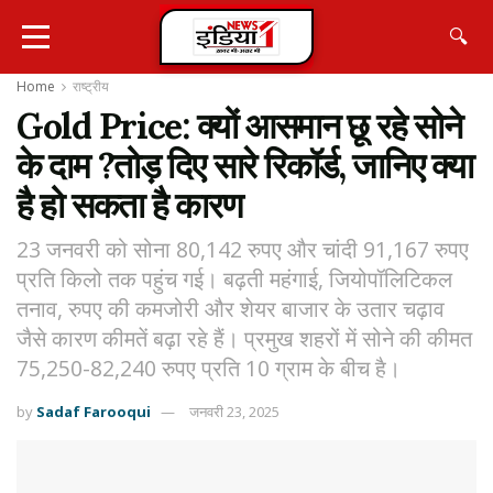
🔍
Home
राष्ट्रीय
Gold Price: क्यों आसमान छू रहे सोने
के दाम ?तोड़ दिए सारे रिकॉर्ड, जानिए क्या
है हो सकता है कारण
23 जनवरी को सोना 80,142 रुपए और चांदी 91,167 रुपए
प्रति किलो तक पहुंच गई। बढ़ती महंगाई, जियोपॉलिटिकल
तनाव, रुपए की कमजोरी और शेयर बाजार के उतार चढ़ाव
जैसे कारण कीमतें बढ़ा रहे हैं। प्रमुख शहरों में सोने की कीमत
75,250-82,240 रुपए प्रति 10 ग्राम के बीच है।
by
Sadaf Farooqui
जनवरी 23, 2025