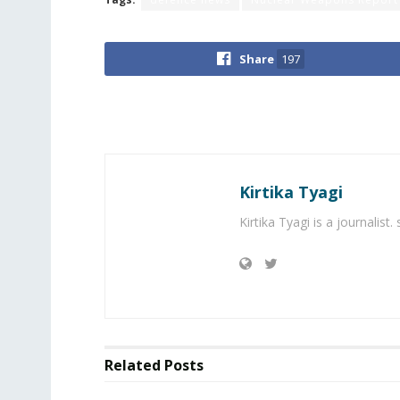
Share
197
Kirtika Tyagi
Kirtika Tyagi is a journalist
Related
Posts