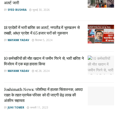
अलर्ट जारी
BY
SYED BUSHRA
जुलाई 30, 2026
दूसरी बार बंद करना पड़ा बैटरी कार मार्ग
प्रशासन ने बुधवार दोपहर करीब तीन बजे नए ताराकोट-भवन मार्ग को बंद
18 प्रदेशों में भारी बारिश का अलर्ट, नगालैंड में भूस्खलन से
तबाही, आंध्र प्रदेश में 65 हजार घरों को नुकसान
किया। इससे पहले मंगलवार रात भी खराब मौसम और भूस्खलन के कारण इस
मार्ग को बंद करना पड़ा था। बुधवार सुबह सफाई के बाद इसे फिर से खोल
BY
MAYANK YADAV
सितम्बर 5, 2024
दिया गया था, लेकिन दोपहर में दोबारा भूस्खलन की आशंका के चलते सुरक्षा
कारणों से इसे बंद करना पड़ा।
10 कर्मचारियों की मौत खदान में जमीन गिरने से, भारी बारिश ने
मिजोरम में एक बड़ा हादसा किया
हेलीकॉप्टर और रोपवे सेवा पर भी असर
BY
MAYANK YADAV
मई 28, 2024
खराब मौसम, तेज हवाओं और कम दृश्यता के कारण कटरा से सांझीछत के
बीच संचालित हेलीकॉप्टर सेवा पूरे दिन बंद रही। वहीं, भवन से भैरव घाटी
Joshimath News: जोशीमठ में हालात चिंताजनक, आपदा
तक चलने वाली रोपवे सेवा भी कुछ घंटों के लिए प्रभावित रही। मौसम में
राहत के तहत प्रत्येक परिवार को दी जाएगी डेढ़ लाख की
सुधार होने के बाद शाम करीब पांच बजे रोपवे सेवा दोबारा शुरू कर दी गई।
अंतरिम सहायता
BY
JUHI TOMER
जनवरी 11, 2023
बुजुर्ग श्रद्धालुओं को सबसे ज्यादा परेशानी